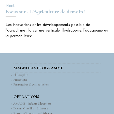
14
oct.
Focus sur - L'Agriculture de demain !
Les innovations et les développements possible de
l'agriculture : la culture verticale, l’hydroponie, l’aquaponie ou
la permaculture.
MAGNOLIA PROGRAMME
Philosophie
Historique
Partenaires & Asssociations
OPERATIONS
AMADE - Enfants Ukraniens
Dream Castilho - Lisbonne
Resgate/Sauvetage - Lisbonne